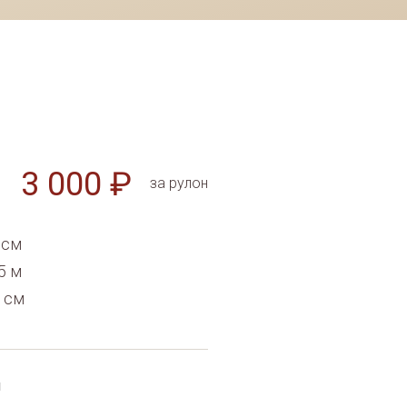
3 000 ₽
за рулон
 см
5 м
4 см
и